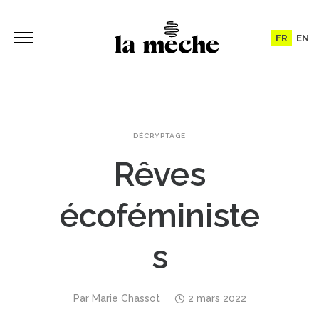
FR
EN
DÉCRYPTAGE
Rêves
écoféministe
s
Par
Marie Chassot
2 mars 2022