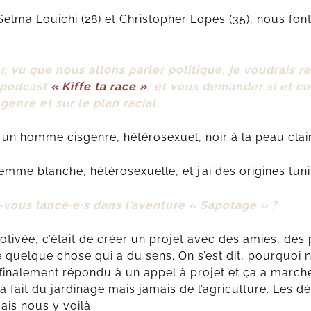
lma Louichi (28) et Christopher Lopes (35), nous font
 vu que nous allons parler politique, je voudrais r
u podcast
«
Kiffe ta race
»
, et vous demander si et 
genre et sur le plan racial.
 un homme cisgenre, hétérosexuel, noir à la peau clai
emme blanche, hétérosexuelle, et j’ai des origines tuni
ous lancé·e·s dans l’aventure « Sapotage » ?
otivée, c’était de créer un projet avec des amies, des
 quelque chose qui a du sens. On s’est dit, pourquoi 
 finalement répondu à un appel à projet et ça a marché
éjà fait du jardinage mais jamais de l’agriculture. Les 
is nous y voilà.