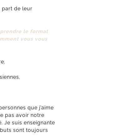
 part de leur
eprendre le format
comment vous vous
re.
siennes.
 personnes que j’aime
ne pas avoir notre
. Je suis enseignante
débuts sont toujours