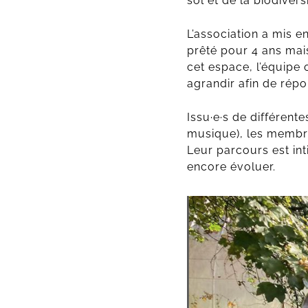
sol et de la biodivers
L’association a mis e
prêté pour 4 ans mai
cet espace, l’équipe
agrandir afin de répo
Issu·e·s de différen
musique), les membres
Leur parcours est in
encore évoluer.