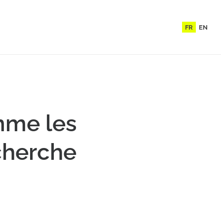
FR
EN
mme les
cherche