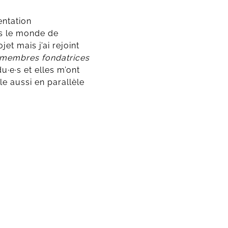
entation
ns le monde de
et mais j’ai rejoint
s membres fondatrices
u·e·s et elles m’ont
le aussi en parallèle