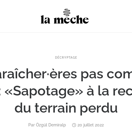
DÉCRYPTAGE
raîcher·ères pas co
 : «Sapotage» à la re
du terrain perdu
Par
Özgül Demiralp
20 juillet 2022