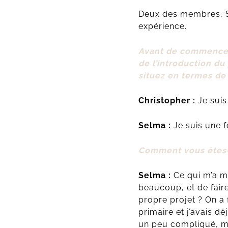
Deux des membres, Se
expérience.
Avant de commencer,
de l’introduction d
situez en termes de 
Christopher :
Je suis
Selma :
Je suis une f
Comment vous êtes-v
Selma :
Ce qui m’a m
beaucoup, et de faire
propre projet ? On a
primaire et j’avais d
un peu compliqué, ma