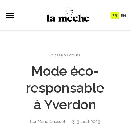
FR
EN
LE GRAND AGENDA
Mode éco-
responsable
à Yverdon
Par
Marie Chassot
3 août 2023