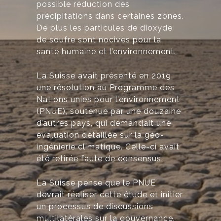
possible réduction des
précipitations dans certaines zones.
De plus les particules de dioxyde
de soufre sont nocives pour la
santé humaine et l’environnement.
La Suisse avait présenté en 2019
une résolution au Programme des
Nations unies pour l’environnement
(PNUE), soutenue par une douzaine
d’autres pays, qui demandait une
évaluation détaillée sur la géo-
ingénierie climatique. Celle-ci avait
été retirée faute de consensus.
La Suisse pense que le PNUE
devrait réaliser cette étude et initier
un processus de discussions
multilatérales sur la gouvernance.