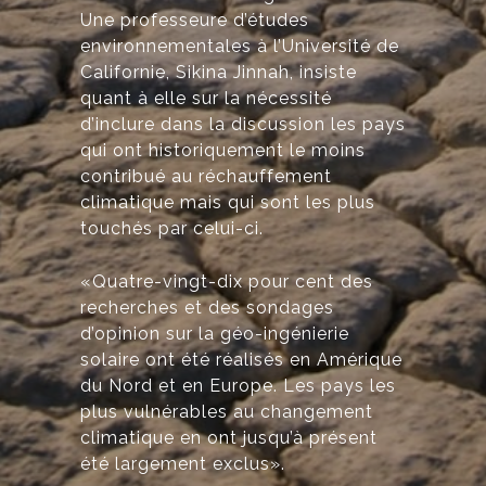
Une professeure d’études
environnementales à l’Université de
Californie, Sikina Jinnah, insiste
quant à elle sur la nécessité
d’inclure dans la discussion les pays
qui ont historiquement le moins
contribué au réchauffement
climatique mais qui sont les plus
touchés par celui-ci.
«Quatre-vingt-dix pour cent des
recherches et des sondages
d’opinion sur la géo-ingénierie
solaire ont été réalisés en Amérique
du Nord et en Europe. Les pays les
plus vulnérables au changement
climatique en ont jusqu’à présent
été largement exclus».