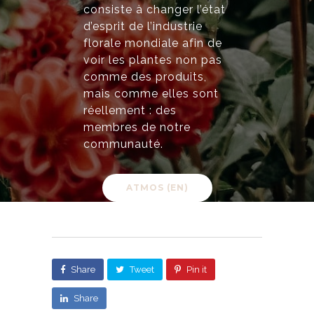
consiste à changer l’état
d’esprit de l’industrie
florale mondiale afin de
voir les plantes non pas
comme des produits,
mais comme elles sont
réellement : des
membres de notre
communauté.
ATMOS (EN)
Share
Tweet
Pin it
Share