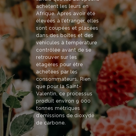
achètent les leurs en
Afrique. Après avoir été
élevées à l’étranger, elles
sont coupées et placées
dans des boîtes et des
véhicules à température
contrôlée avant de se
retrouver sur les
étagères pour être
achetées par les
consommateurs. Rien
que pour la Saint-
Valentin, ce processus
produit environ 9 000
tonnes métriques
d’émissions de dioxyde
de carbone.