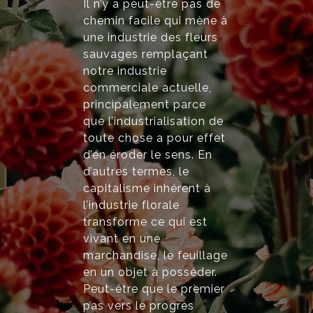
Il n’y a peut-être pas de
chemin facile qui mène à
une industrie des fleurs
sauvages remplaçant
notre industrie
commerciale actuelle,
principalement parce
que l’industrialisation de
toute chose a pour effet
d’en éroder le sens. En
d’autres termes, le
capitalisme inhérent à
l’industrie florale
transforme ce qui est
vivant en une
marchandise, le feuillage
en un objet à posséder.
Peut-être que le premier
pas vers le progrès