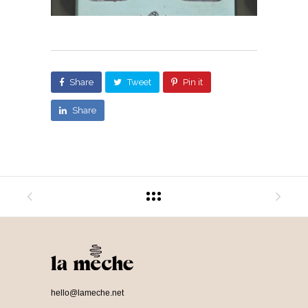
Share
Tweet
Pin it
Share
hello@lameche.net