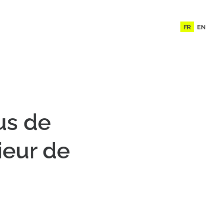
FR
EN
us de
ieur de