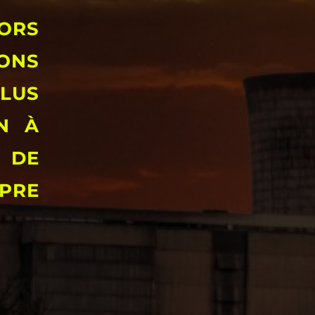
LORS
ONS
PLUS
N À
S DE
PRE