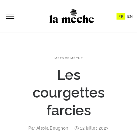
FR
EN
METS DE MÈCHE
Les
courgettes
farcies
Par
Alexia Beugnon
12 juillet 2023