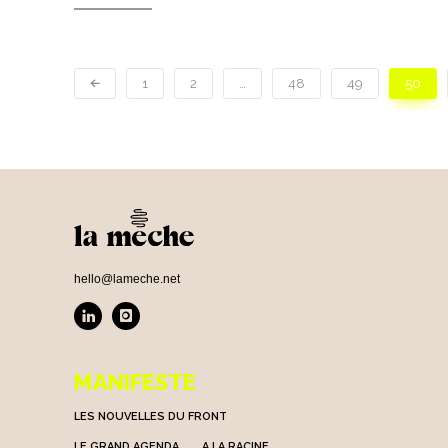
1
2
…
48
49
50
hello@lameche.net
MANIFESTE
LES NOUVELLES DU FRONT
LE GRAND AGENDA
A LA RACINE