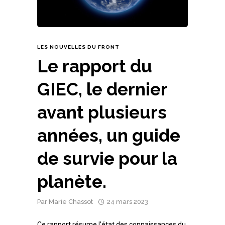
LES NOUVELLES DU FRONT
Le rapport du
GIEC, le dernier
avant plusieurs
années, un guide
de survie pour la
planète.
Par
Marie Chassot
24 mars 2023
Ce rapport résume l’état des connaissances du