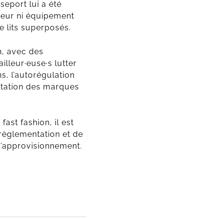
seport lui a été
ateur ni équipement
e lits superposés.
n, avec des
lleur·euse·s lutter
s, l’autorégulation
éputation des marques
fast fashion, il est
 règlementation et de
 d’approvisionnement.