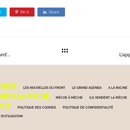
t
Pin it
Share
Les matériaux utilisés par l’homme pèsent aujourd’hui plus lourd que toute la vie sur Terre
FESTE
LES NOUVELLES DU FRONT
LE GRAND AGENDA
A LA RACINE
NDRE LA MÈCHE
MÈCHE À MÈCHE
ILS VENDENT LA MÈCHE
ACT
POLITIQUE DES COOKIES
POLITIQUE DE CONFIDENTIALITÉ
D’UTILISATION