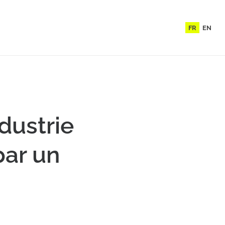
FR
EN
dustrie
par un