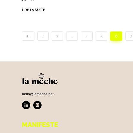
LIRE LA SUITE
1
2
…
4
5
6
7
hello@lameche.net
MANIFESTE